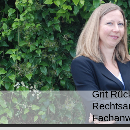
Grit Rüc
Rechtsa
Fachanwä