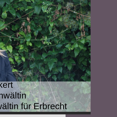
kert
nwältin
ltin für Erbrecht